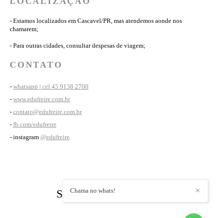
LOCALIZAÇÃO
- Estamos localizados em Cascavel/PR, mas atendemos aonde nos
chamarem;
- Para outras cidades, consultar despesas de viagem;
CONTATO
-
whatsapp | cel 45 9138 2700
-
www.edufreire.com.br
-
contato@edufreire.com.br
-
fb.com/edufreire
- instagram
@edufreire
Chama no whats!
✕
Siga o nosso instagram