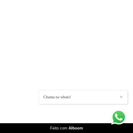
Chama no whats!
✕
Feito com
Alboom