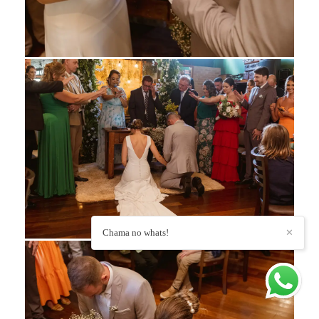
Chama no whats!
✕