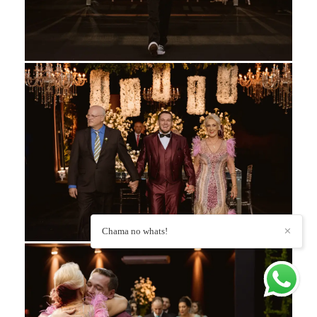
Chama no whats!
✕