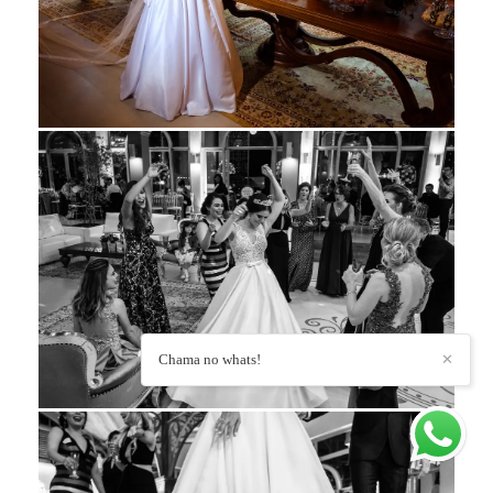
Chama no whats!
✕