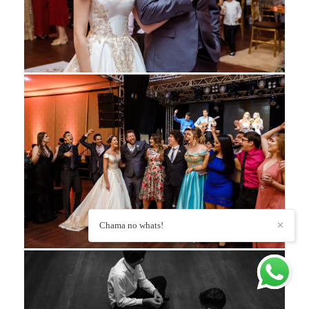
Chama no whats!
✕