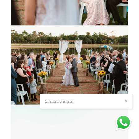
Chama no whats!
✕