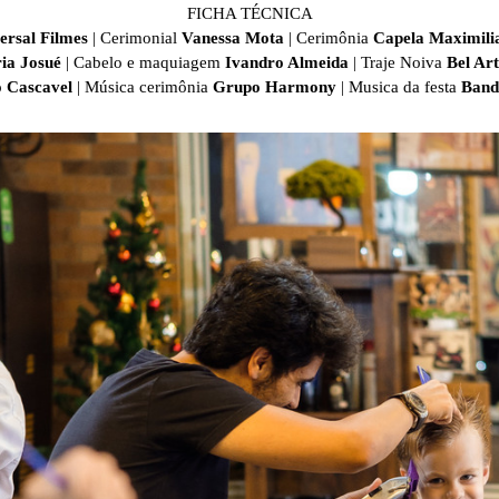
FICHA TÉCNICA
ersal Filmes
| Cerimonial
Vanessa Mota
| Cerimônia
Capela Maximili
ia Josué
| Cabelo e maquiagem
Ivandro Almeida
| Traje Noiva
Bel Art
o Cascavel
| Música cerimônia
Grupo Harmony
|
Musica da festa
Band