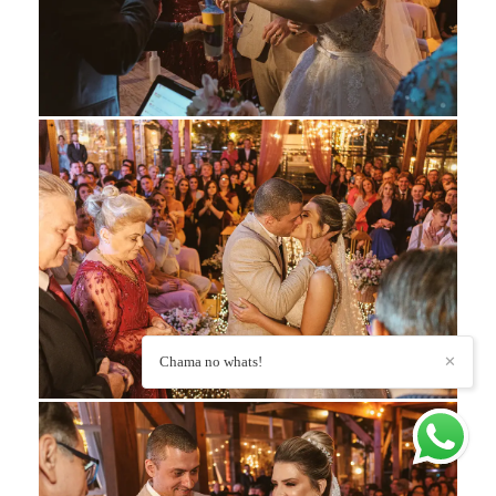
Chama no whats!
✕