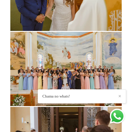
Chama no whats!
✕