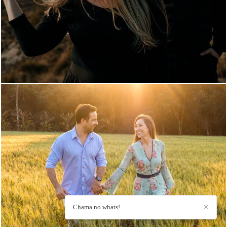
2063
47
1932
66
Chama no whats!
✕