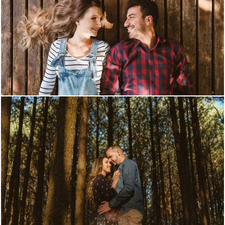
1414
4
989
0