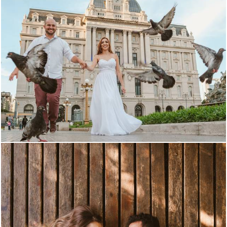
2720
80