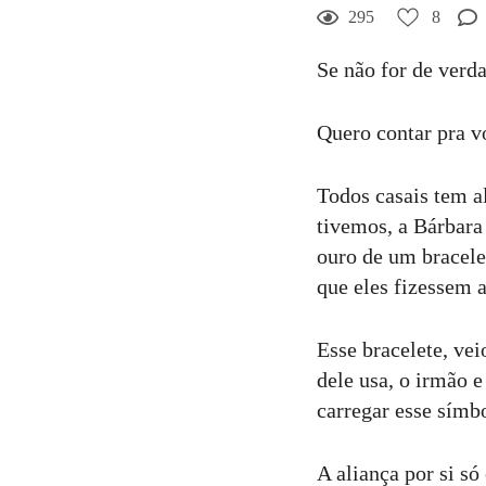
8
Curtir
295
8
Comentar
Se não for de verda
Quero contar pra v
Todos casais tem a
tivemos, a Bárbara
ouro de um bracele
que eles fizessem a
Esse bracelete, vei
dele usa, o irmão 
carregar esse símb
A aliança por si s