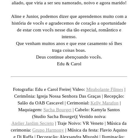
aliado, que viria a ser seu namorado, noivo e agora marido!
Aline e Junior, podemos dizer que aprendemos muito com a
história de vocês e agradecemos de coração a oportunidade
de estar com vocês nesse dia tão especial, romântico e
intenso.
Que venham muitos anos e que esse casamento só lhes
traga coisas boas.
Deus continue abençoando vocês.
Edu & Carol
Fotografia: Edu e Carol Freire| Video:
Mirabolante Filmes
|
Cerimônia: Igreja Nossa Senhora Das Graças | Recepção:
Salão da OAB Cascavel | Cerimonial:
Kelly Marafon
|
Maquiagem:
Sacha Bourget
| Cabelo: Kamyla Santos
(Studio Sacha Bourget)| Vestido noiva:
Atelier Jardim Secreto
| Traje Noivo: VR Veneto | Música da
cerimonia:
Grupo Harmony
| Música da festa: Flavio Aquino
e Dj Raffa | Decoração: Alexsandra Miyoshi | Iluminação: