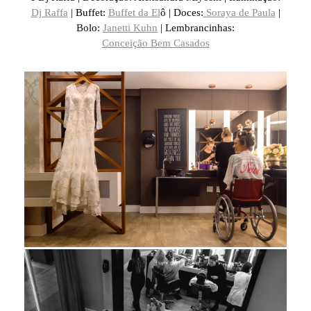
Dj Raffa
| Buffet:
Buffet da El
ô | Doces:
Soraya de Paula
|
Bolo:
Janetti Kuhn
| Lembrancinhas:
Conceição Bem Casados