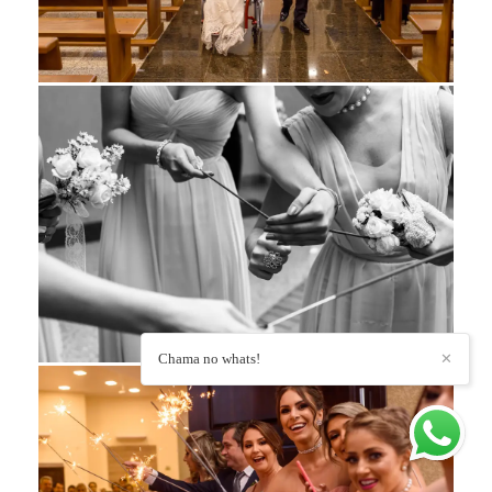
Chama no whats!
✕