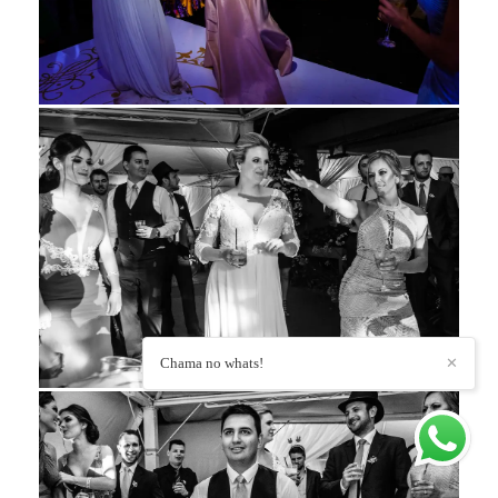
Chama no whats!
✕