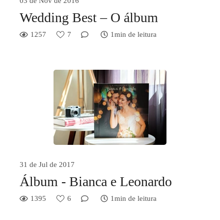
03 de Nov de 2016
Wedding Best – O álbum
1257
7
1min de leitura
31 de Jul de 2017
Álbum - Bianca e Leonardo
1395
6
1min de leitura