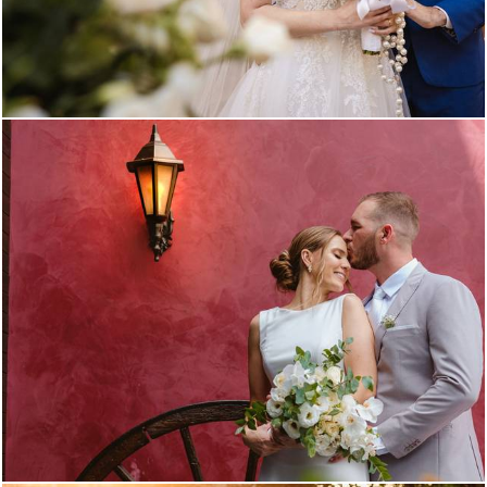
898
78