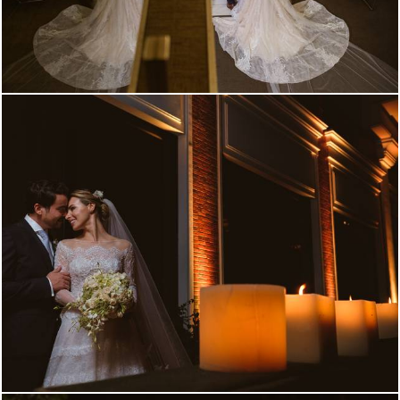
797
37