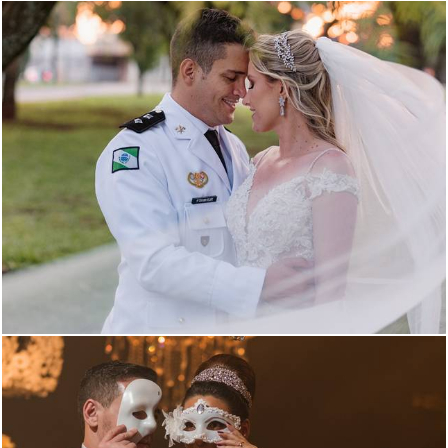
1017
197