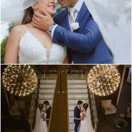
785
8
833
12