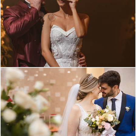
744
161
806
24