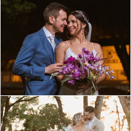
732
21